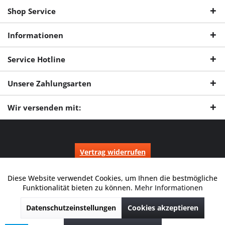
Shop Service
Informationen
Service Hotline
Unsere Zahlungsarten
Wir versenden mit:
Vertrag widerrufen
* Alle Preise inkl. gesetzl. Mehrwertsteuer zzgl.
Versandkosten
und ggf.
Nachnahmegebühren, wenn nicht anders beschrieben.
Diese Website verwendet Cookies, um Ihnen die bestmögliche
Aktiv
Funktionale
Durchgestrichene Preise entsprechen dem niedrigsten Verkaufspreis
Funktionalität bieten zu können.
Mehr Informationen
der letzten 30 Tage. ** Preise beziehen sich auf einen einmal
geforderten Verkaufspreis. UVP: Unverbindliche Preisempfehlung des
Datenschutzeinstellungen
Cookies akzeptieren
Herstellers.
Inaktiv
Marketing
© 2026 Digitale Fotografien | Entwicklung & Support by
Pro-Webs.de