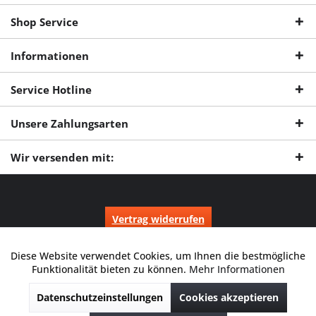
Shop Service
Informationen
Service Hotline
Unsere Zahlungsarten
Wir versenden mit:
Vertrag widerrufen
* Alle Preise inkl. gesetzl. Mehrwertsteuer zzgl.
Versandkosten
und ggf.
Nachnahmegebühren, wenn nicht anders beschrieben.
Diese Website verwendet Cookies, um Ihnen die bestmögliche
Aktiv
Funktionale
Durchgestrichene Preise entsprechen dem niedrigsten Verkaufspreis
Funktionalität bieten zu können.
Mehr Informationen
der letzten 30 Tage. ** Preise beziehen sich auf einen einmal
geforderten Verkaufspreis. UVP: Unverbindliche Preisempfehlung des
Datenschutzeinstellungen
Cookies akzeptieren
Herstellers.
Inaktiv
Marketing
© 2026 Digitale Fotografien | Entwicklung & Support by
Pro-Webs.de