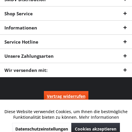
Shop Service
Informationen
Service Hotline
Unsere Zahlungsarten
Wir versenden mit:
Vertrag widerrufen
* Alle Preise inkl. gesetzl. Mehrwertsteuer zzgl.
Versandkosten
und ggf.
Nachnahmegebühren, wenn nicht anders beschrieben.
Diese Website verwendet Cookies, um Ihnen die bestmögliche
Aktiv
Funktionale
Durchgestrichene Preise entsprechen dem niedrigsten Verkaufspreis
Funktionalität bieten zu können.
Mehr Informationen
der letzten 30 Tage. ** Preise beziehen sich auf einen einmal
geforderten Verkaufspreis. UVP: Unverbindliche Preisempfehlung des
Datenschutzeinstellungen
Cookies akzeptieren
Herstellers.
Inaktiv
Marketing