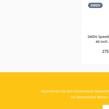
SMDV
SMDV Speedbo
44 inch 
Kompakt
275
Abonnieren Sie den kostenlosen Newslett
Als besonderen Bonus e