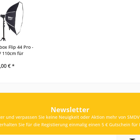
x Flip 44 Pro -
/ 110cm für
blitzgeräte
,00 € *
Newsletter
er und verpassen Sie keine Neuigkeit oder Aktion mehr von SMDV 
rhalten Sie für die Registierung einmalig einen 5 € Gutschein für 