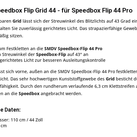
edbox Flip Grid 44 - für Speedbox Flip 44 Pro
tbaren
Grid
lässt sich der Streuwinkel des Blitzlichts auf 43 Grad ei
lten Sie zuverlässig gerichtetes Licht. Das strapazierfähige Geweb
ßig sitzen.
m Festkletten an die
SMDV Speedbox-Flip 44 Pro
n Streuwinkel der
Speedbox-Flip
auf 43° an
 gerichtetes Licht zur besseren Ausleitungskontrolle
sst sich vorne, außen an die SMDV Speedbox-Flip 44 Pro festklette
Licht. Das sehr hochwertigen Kunststoffgewebe des
Grid
besticht d
fähigkeit. Durch den rundherum verlaufende 6,3 cm Klettstreifen
en an die
Speedbox
angebracht werden.
e Daten:
er: 110 cm / 44 Zoll
3 cm