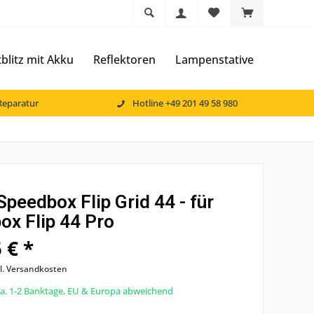
litz mit Akku
Reflektoren
Lampenstative
Reparatur
Hotline +49 201 49 58 980
peedbox Flip Grid 44 - für
ox Flip 44 Pro
 € *
l. Versandkosten
 ca. 1-2 Banktage, EU & Europa abweichend