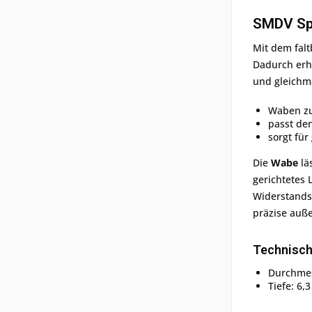
SMDV Spe
Mit dem fal
Dadurch erha
und gleichmä
Waben zu
passt de
sorgt für
Die
Wabe
lä
gerichtetes 
Widerstands
präzise auß
Technisch
Durchmess
Tiefe: 6,