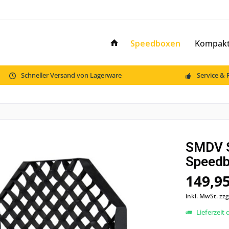
Speedboxen
Kompaktb
Schneller Versand von Lagerware
Service & 
SMDV S
Speedb
149,95
inkl. MwSt.
zzg
Lieferzeit