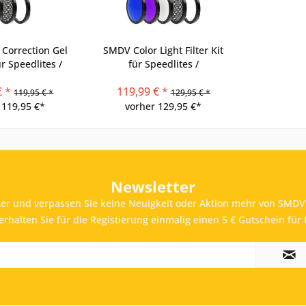
Correction Gel
SMDV Color Light Filter Kit
für Speedlites /
für Speedlites /
litzgeräte
Systemblitzgeräte
€ *
119,99 € *
119,95 € *
129,95 € *
 119,95 €*
vorher 129,95 €*
Newsletter
er und verpassen Sie keine Neuigkeit oder Aktion mehr von SMDV 
rhalten Sie für die Registierung einmalig einen 5 € Gutschein für 