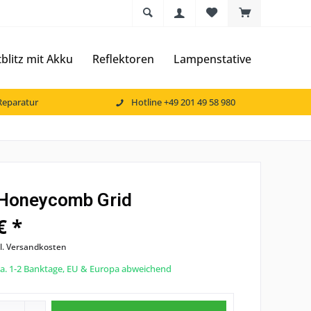
litz mit Akku
Reflektoren
Lampenstative
Reparatur
Hotline +49 201 49 58 980
Honeycomb Grid
€ *
l. Versandkosten
 ca. 1-2 Banktage, EU & Europa abweichend