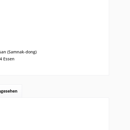
san (Samnak-dong)
44 Essen
angesehen