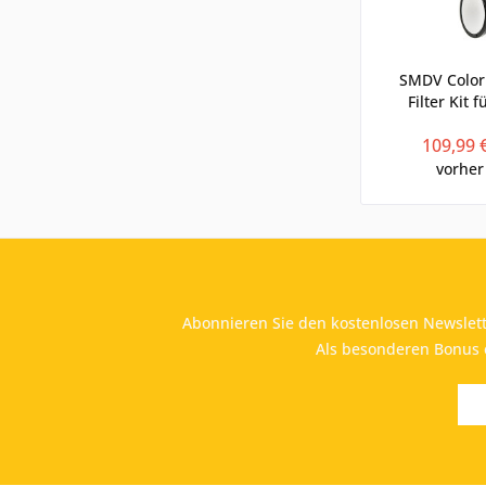
SMDV Color 
Filter Kit 
Systemb
109,99 
vorher
Abonnieren Sie den kostenlosen Newslett
Als besonderen Bonus e