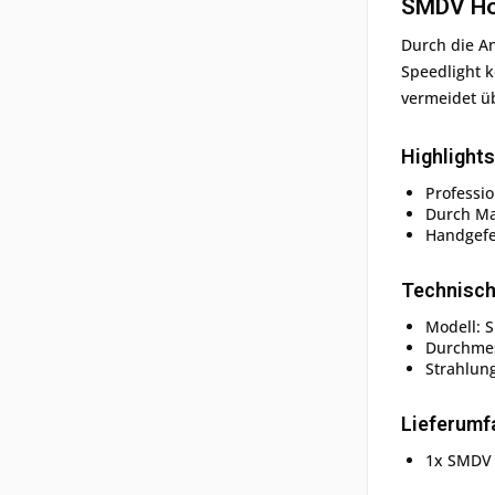
SMDV Ho
Durch die An
Speedlight k
vermeidet üb
Highlights
Professio
Durch Ma
Handgefer
Technisch
Modell: 
Durchme
Strahlung
Lieferumf
1x SMDV