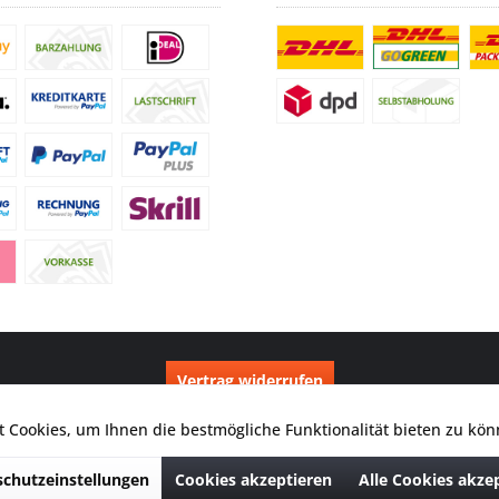
Vertrag widerrufen
chnahmegebühren, wenn nicht anders beschrieben. Durchgestrichene Preise e
 Cookies, um Ihnen die bestmögliche Funktionalität bieten zu kö
f einen einmal geforderten Verkaufspreis. UVP: Unverbindliche Preisempfehlung
© 2026 Digitale Fotografien | Entwicklung & Support by
Pro-Webs.de
chutzeinstellungen
Cookies akzeptieren
Alle Cookies akze