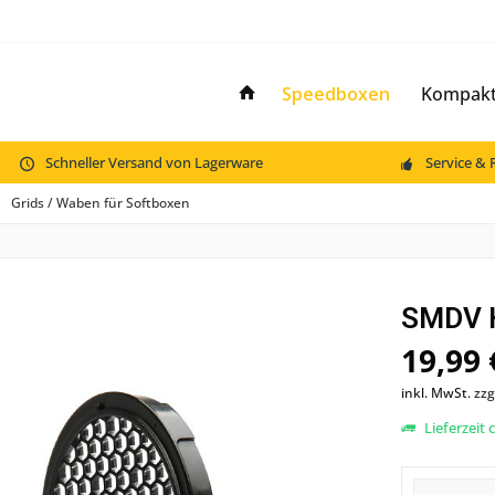
Speedboxen
Kompaktb
Schneller Versand von Lagerware
Service & 
Grids / Waben für Softboxen
SMDV 
19,99 
inkl. MwSt.
zzg
Lieferzeit