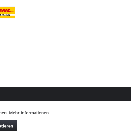
ntsprechen dem niedrigsten Verkaufspreis der letzten 30 Tage. ** Preise
nnen.
Mehr Informationen
Aktiv
 des Herstellers.
ptieren
Inaktiv