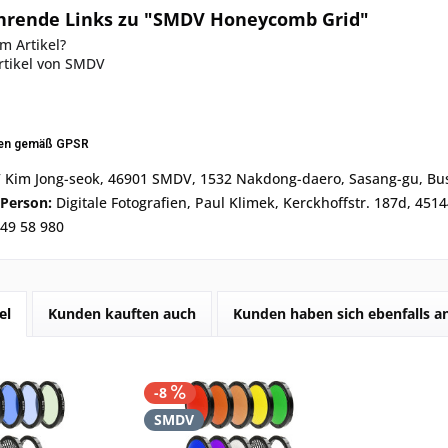
hrende Links zu "SMDV Honeycomb Grid"
m Artikel?
rtikel von SMDV
nen gemäß GPSR
Kim Jong-seok, 46901 SMDV, 1532 Nakdong-daero, Sasang-gu, Bu
 Person:
Digitale Fotografien, Paul Klimek, Kerckhoffstr. 187d, 451
49 58 980
el
Kunden kauften auch
Kunden haben sich ebenfalls 
-8
SMDV