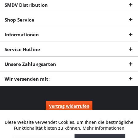
SMDV Distribution
Shop Service
Informationen
Service Hotline
Unsere Zahlungsarten
Wir versenden mit:
Vertrag widerrufen
* Alle Preise inkl. gesetzl. Mehrwertsteuer zzgl.
Versandkosten
und ggf.
Nachnahmegebühren, wenn nicht anders beschrieben.
Diese Website verwendet Cookies, um Ihnen die bestmögliche
Aktiv
Funktionale
Durchgestrichene Preise entsprechen dem niedrigsten Verkaufspreis
Funktionalität bieten zu können.
Mehr Informationen
der letzten 30 Tage. ** Preise beziehen sich auf einen einmal
geforderten Verkaufspreis. UVP: Unverbindliche Preisempfehlung des