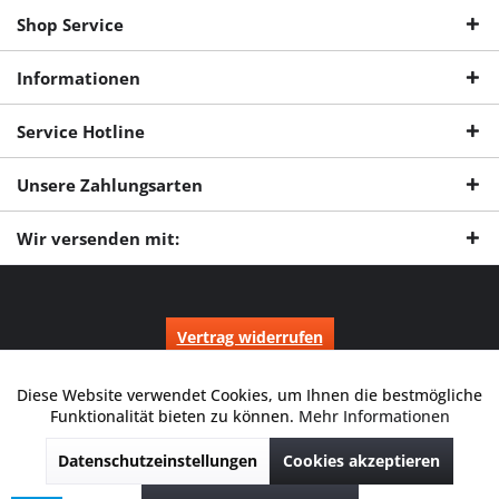
Shop Service
Informationen
Service Hotline
Unsere Zahlungsarten
Wir versenden mit:
Vertrag widerrufen
* Alle Preise inkl. gesetzl. Mehrwertsteuer zzgl.
Versandkosten
und ggf.
Nachnahmegebühren, wenn nicht anders beschrieben.
Diese Website verwendet Cookies, um Ihnen die bestmögliche
Aktiv
Funktionale
Durchgestrichene Preise entsprechen dem niedrigsten Verkaufspreis
Funktionalität bieten zu können.
Mehr Informationen
der letzten 30 Tage. ** Preise beziehen sich auf einen einmal
geforderten Verkaufspreis. UVP: Unverbindliche Preisempfehlung des
Datenschutzeinstellungen
Cookies akzeptieren
Herstellers.
Inaktiv
Marketing
© 2026 Digitale Fotografien | Entwicklung & Support by
Pro-Webs.de