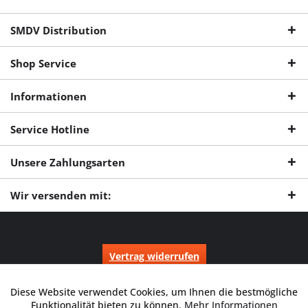
SMDV Distribution
Shop Service
Informationen
Service Hotline
Unsere Zahlungsarten
Wir versenden mit:
Vertrag widerrufen
* Alle Preise inkl. gesetzl. Mehrwertsteuer zzgl.
Versandkosten
und ggf.
Nachnahmegebühren, wenn nicht anders beschrieben.
Diese Website verwendet Cookies, um Ihnen die bestmögliche
Aktiv
Funktionale
Durchgestrichene Preise entsprechen dem niedrigsten Verkaufspreis
Funktionalität bieten zu können.
Mehr Informationen