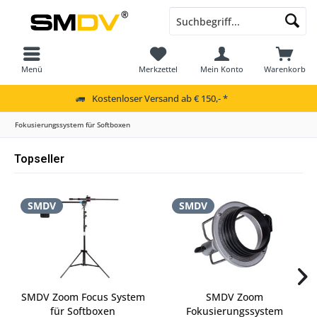
Menü
Merkzettel
Mein Konto
Warenkorb
Kostenloser Versand ab € 150,- *
Fokusierungssystem für Softboxen
Topseller
SMDV
SMDV
SMDV Zoom Focus System
SMDV Zoom
für Softboxen
Fokusierungssystem